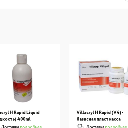
acryl H Rapid Liquid
Villacryl H Rapid (V4) -
дкость) 400ml
базисная пластмасса
ускоренной горячей
Доставка
подробнее
Доставка
подробнее