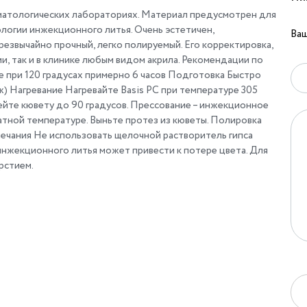
матологических лабораториях. Материал предусмотрен для
логии инжекционного литья. Очень эстетичен,
Ваш
езвычайно прочный, легко полируемый. Его корректировка,
и, так и в клинике любым видом акрила. Рекомендации по
е при 120 градусах примерно 6 часов Подготовка Быстро
ж) Нагревание Нагревайте Basis PC при температуре 305
ейте кювету до 90 градусов. Прессование – инжекционное
атной температуре. Выньте протез из кюветы. Полировка
ечания Не использовать щелочной растворитель гипса
инжекционного литья может привести к потере цвета. Для
рстием.