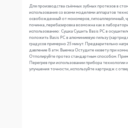
Для производства съёмных зубных протезов в сто
использования со всеми моделями аппаратов техно
освобожденный от мономеров, гипоаллергичный, чр
починка, перебазировка возможна как в лаборатори
использованию: Сушка Сушить Basis PC в осушител
положить Basis PC в алюминиевую гильзу (картрид
градусов примерно 25 минут. Предварительно нагр
давление 8 атм. Выемка Остудите кювету при комн
Отполируйте протез стандартным способом. Прим
Перегрев при использовании прибора технологии 
улучшения точности, используйте картридж с отве