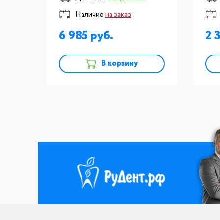
Розовый с прожилками (LF
Наличие
на заказ
Pink), YAMAHACHI (Япония)
6 985
2 
В корзину