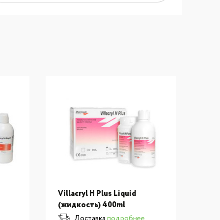
Villacryl H Plus Liquid
Vill
(жидкость) 400ml
бази
гор
Доставка
подробнее