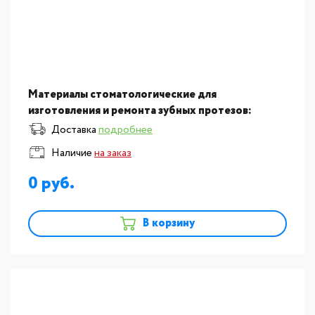
Материалы стоматологические для
изготовления и ремонта зубных протезов:
Принадлежности для литья пластмассы Vertex,
Доставка
подробнее
Vertex casting System - кювета про?
Наличие
на заказ
0
В корзину