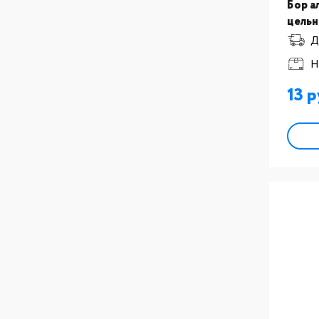
Бор а
цельн
након
Д
YOUNG
Н
13