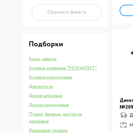
Сбросить фильтр
Подборки
Боры, сверла
Головки алмазные "МОНАЛИТ"
Головки корундовые
Держатели
Диски алмазные
Диск
Диски корундовые
№20
Пушки, фильцы, щетки на
Д
державке
Н
Резиновые полиры