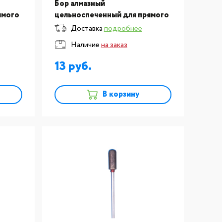
Бор алмазный
ямого
цельноспеченный для прямого
SONG
наконечника, F45-050 SONG
Доставка
подробнее
YOUNG (Тайвань) №332
Наличие
на заказ
13
В корзину