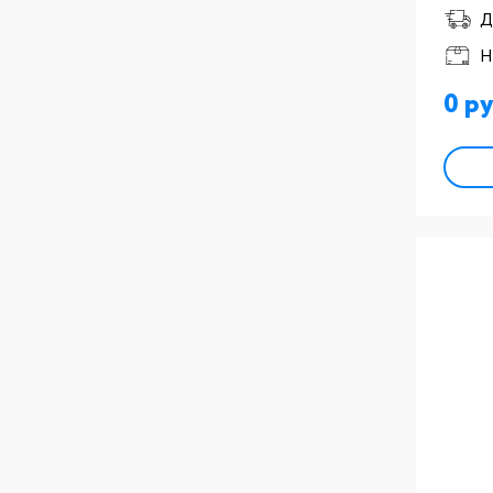
Д
Н
0