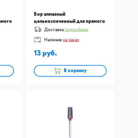
Бор алмазный
ямого
цельноспеченный для прямого
ONG
наконечника, F38-050 SONG
Доставка
подробнее
YOUNG (Тайвань) №338
Наличие
на заказ
красный
13
В корзину