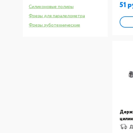
51
Силиконовые полиры
Фрезы для паралелометра
Фрезы зуботехнические
Держа
цилин
№20
Д