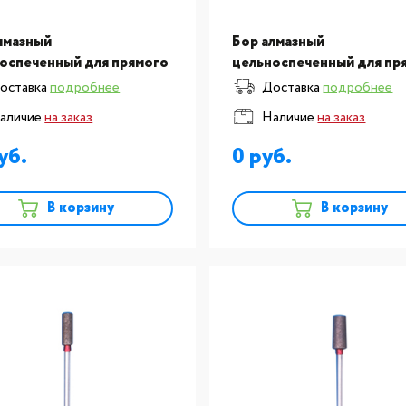
лмазный
Бор алмазный
оспеченный для прямого
цельноспеченный для пр
ечника, F40-050 SONG
наконечника, F39-050 S
оставка
подробнее
Доставка
подробнее
G (Тайвань) №336
YOUNG (Тайвань) №335
аличие
на заказ
Наличие
на заказ
ный
красный
0
В корзину
В корзину