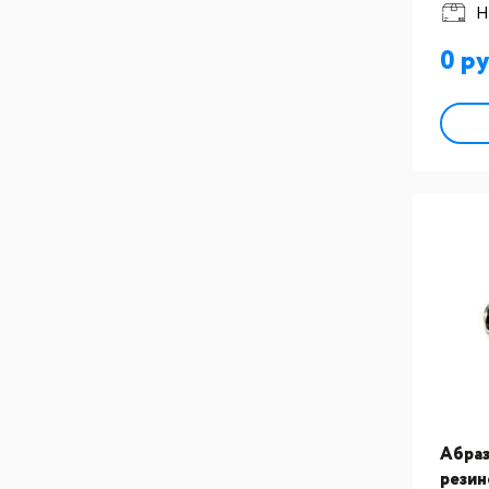
Н
0
Абраз
резин