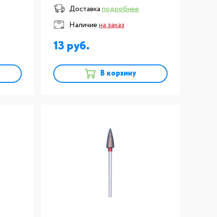
наконечника, F56-040 SONG
Доставка
подробнее
YOUNG (Тайвань) №330
Наличие
на заказ
красные
13
В корзину