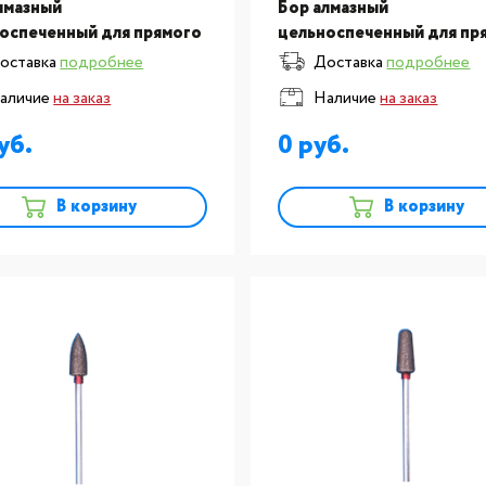
лмазный
Бор алмазный
оспеченный для прямого
цельноспеченный для пр
ечника, F46L-050 SONG
наконечника, F45S-040 
оставка
подробнее
Доставка
подробнее
 (Тайвань) №333
YOUNG (Тайвань) №331
аличие
на заказ
Наличие
на заказ
0
В корзину
В корзину