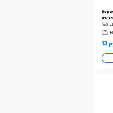
Бор а
цельн
након
Д
YOUN
Н
крас
13