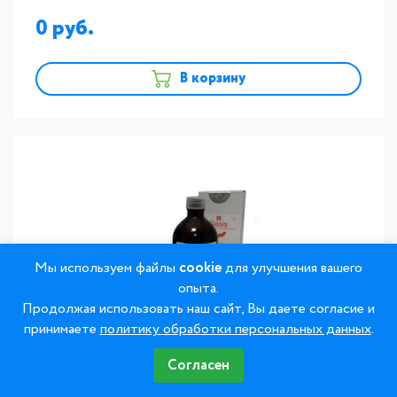
0
В корзину
Мы используем файлы
cookie
для улучшения вашего
опыта.
Продолжая использовать наш сайт, Вы даете согласие и
принимаете
политику обработки персональных данных
.
Basis - базисная пластмасса горячего
Согласен
отверждения, набор 300г+140мл, цвет Розовый с
прожилками (LF Pink), Yamahachi (Япония)
Доставка
подробнее