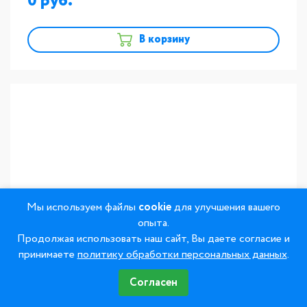
0
В корзину
Мы используем файлы
cookie
для улучшения вашего
опыта.
Продолжая использовать наш сайт, Вы даете согласие и
EX3 PRESS Паста-опак PPNB3 (6г)
принимаете
политику обработки персональных данных
.
Доставка
подробнее
Согласен
Наличие
на заказ