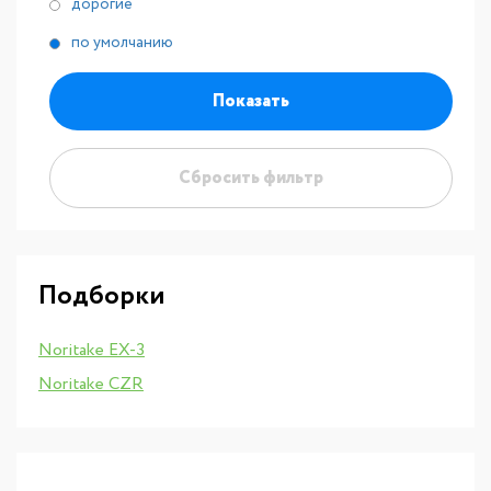
дорогие
по умолчанию
Показать
Сбросить фильтр
Подборки
Noritake EX-3
Noritake CZR