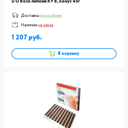
S-U Воск липкий К+ В, конус 45г
Доставка
подробнее
Наличие
на заказ
1 207
В корзину