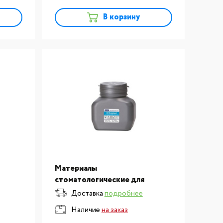
В корзину
Материалы
стоматологические для
изготовления и ремонта
Доставка
подробнее
асса
зубных протезов: пластмасса
Наличие
на заказ
для изготовления