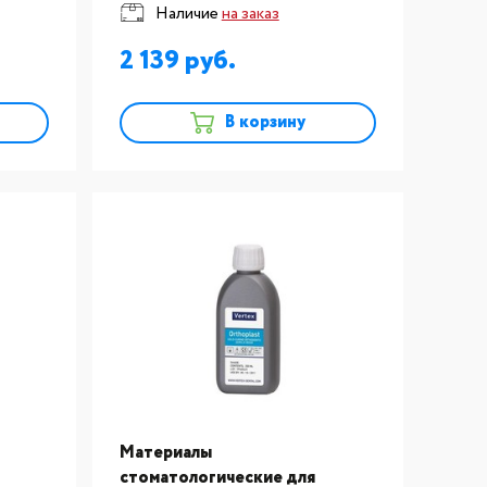
Наличие
на заказ
прозрачная 250 мл
2 139
В корзину
Материалы
стоматологические для