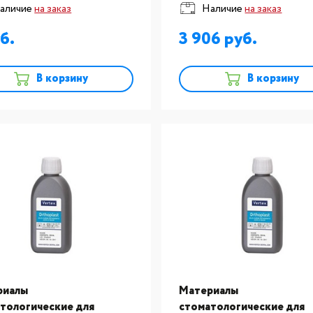
аличие
на заказ
Наличие
на заказ
ачная 75 мл
прозрачная 500мл
3 906
В корзину
В корзину
риалы
Материалы
тологические для
стоматологические для