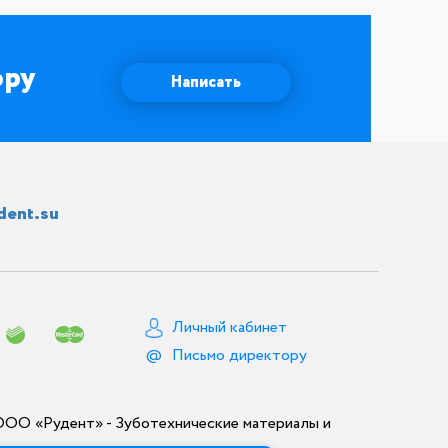
ору
Написать
dent.su
Личный кабинет
Письмо директору
ООО «Рудент» - Зуботехнические материалы и