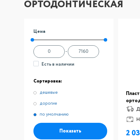
ОРТОДОНТИЧЕСКАЯ
Цена
-
Есть в наличии
Сортировка:
дешевые
Пласт
орто
дорогие
конст
Д
по умолчанию
жидко
Н
Показать
2 0