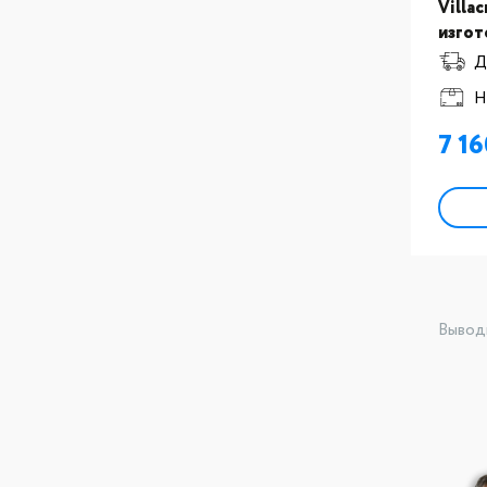
Villac
изгот
ортод
Д
Н
7 1
Вывод