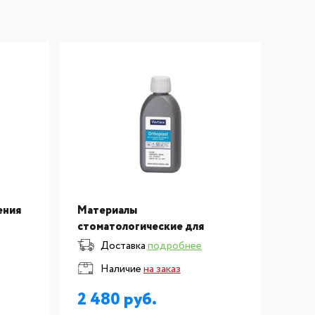
ения
Материалы
стоматологические для
изготовления и ремонта
Доставка
подробнее
зубных протезов - пластмасса
Наличие
на заказ
для изготовления
ортодонтических
2 480
конструкций Vertex Ortho