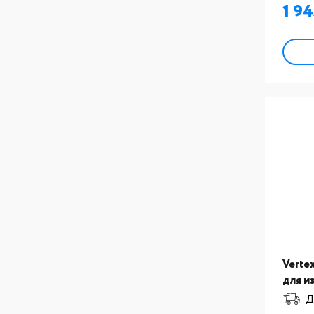
орто
1 9
конст
Verte
для и
орто
Д
конст