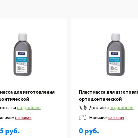
масса для изготовления
Пластмасса для изготовл
донтической
ортодонтической
рукции Orthoplast,
конструкции Orthoplast,
оставка
подробнее
Доставка
подробнее
сть, неон зеленая, 250 мл
жидкость, черная, 250 мл
аличие
на заказ
Наличие
на заказ
35
0