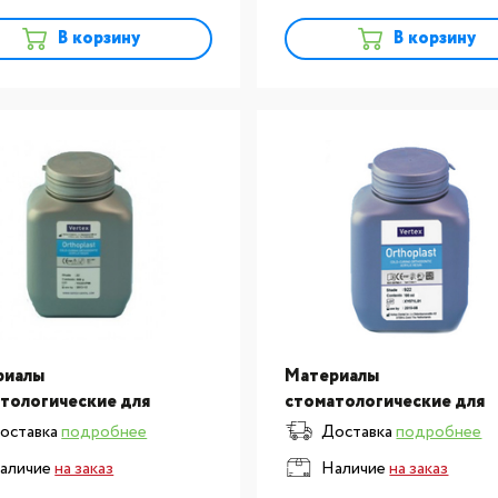
В корзину
В корзину
риалы
Материалы
тологические для
стоматологические для
овления и ремонта
изготовления и ремонта
оставка
подробнее
Доставка
подробнее
х протезов: пластмасса
зубных протезов: пластм
аличие
на заказ
Наличие
на заказ
зготовления
для изготовления