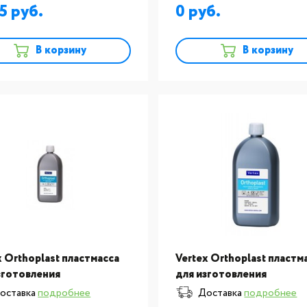
донтических
ортодонтических
45
0
рукций Vertex Orthop
конструкций Vertex Orth
В корзину
В корзину
x Orthoplast пластмасса
Vertex Orthoplast пластм
зготовления
для изготовления
донтической
ортодонтической
оставка
подробнее
Доставка
подробнее
рукции жидкость
конструкции жидкость