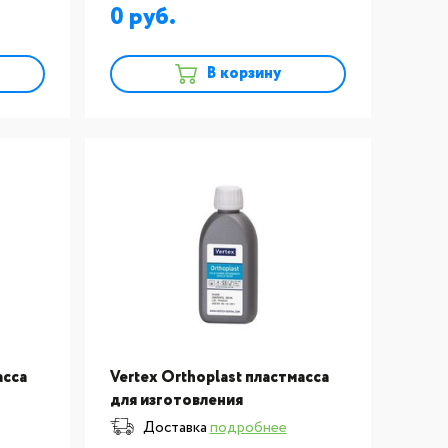
ортодонтических
0
op
конструкций Vertex Orthop
В корзину
асса
Vertex Orthoplast пластмасса
для изготовления
ортодонтической
Доставка
подробнее
конструкции жидкость