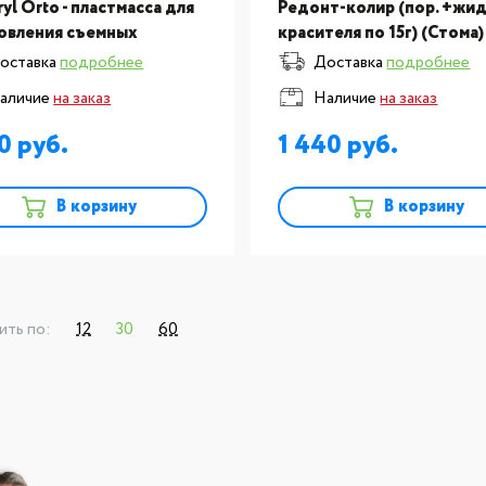
ryl Orto - пластмасса для
Редонт-колир (пор. +жид-
овления съемных
красителя по 15г) (Стома)
онтических аппаратов
оставка
подробнее
Доставка
подробнее
аличие
на заказ
Наличие
на заказ
60
1 440
В корзину
В корзину
ить по:
12
30
60