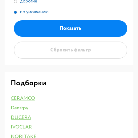
дорогие
по умолчанию
Показать
Сбросить фильтр
Подборки
CERAMCO
Denstpy
DUCERA
IVOCLAR
NORITAKE