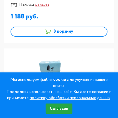
Наличие
на заказ
1 188
В корзину
Мы используем файлы
cookie
для улучшения вашего
опыта.
Продолжая использовать наш сайт, Вы даете согласие и
принимаете
политику обработки персональных данных
.
Согласен
Масса ацетатная термрпластич. T.S.M Acetal
Dental F1 50гр.