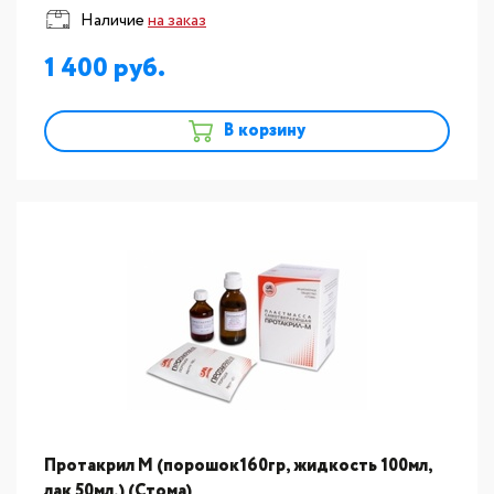
Наличие
на заказ
1 400
В корзину
Протакрил М (порошок160гр, жидкость 100мл,
лак 50мл,) (Стома)