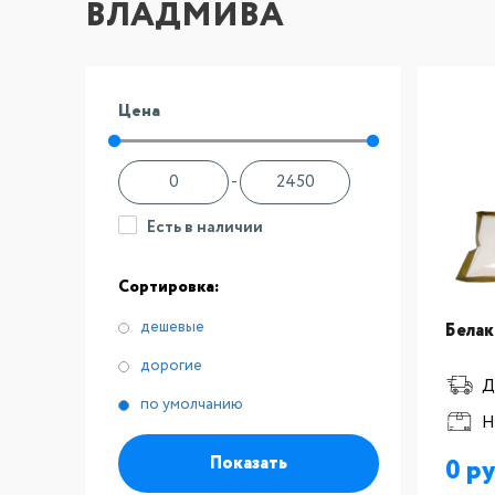
ВЛАДМИВА
Цена
-
Есть в наличии
Сортировка:
дешевые
Бела
дорогие
Д
по умолчанию
Н
Показать
0