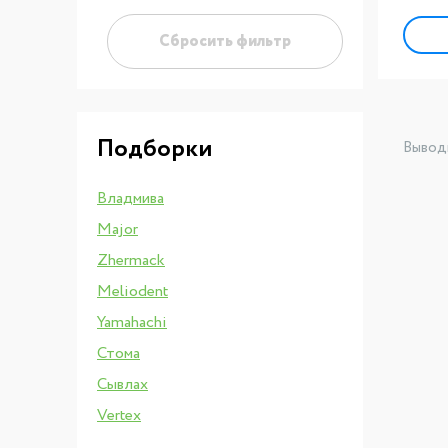
Сбросить фильтр
Подборки
Вывод
Владмива
Major
Zhermack
Meliodent
Yamahachi
Стома
Сывлах
Vertex