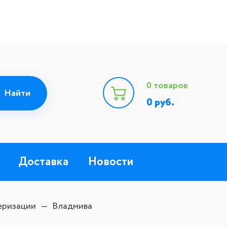
0
товаров
0
руб.
Доставка
Новости
еризации
Владмива