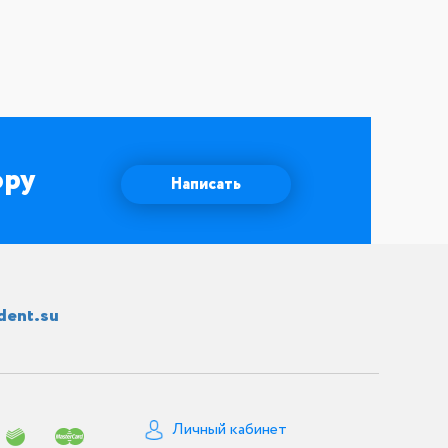
ору
Написать
dent.su
Личный кабинет