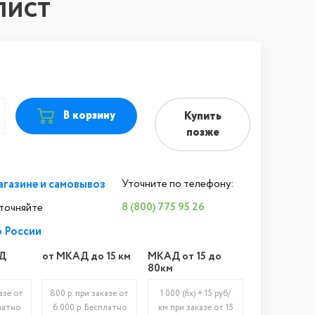
 ЛИСТ
В корзину
Купить
позже
агазине и самовывоз
Уточните по телефону:
8 (800) 775 95 26
уточняйте
о России
Д
от МКАД до 15 км
МКАД от 15 до
80км
азе от
800 р. при заказе от
1 000 (fix) + 15 руб/
латно
6 000 р. Бесплатно
км при заказе от 15