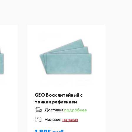
GEO Воск литейный с
GEO
тонким рефлением
тон
0,3х75х150
0,35
Доставка
подробнее
Наличие
на заказ