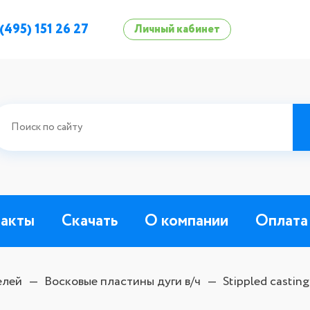
 (495) 151 26 27
Личный кабинет
такты
Скачать
О компании
Оплата
елей
Восковые пластины дуги в/ч
Stippled castin