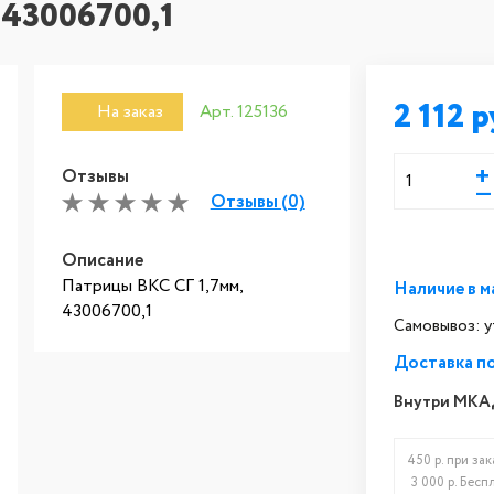
43006700,1
2 112
На заказ
Арт. 125136
+
Отзывы
—
Отзывы (0)
Описание
Патрицы ВКС СГ 1,7мм,
Наличие в м
43006700,1
Самовывоз: 
Доставка п
Внутри МКА
450 р. при зак
3 000 р. Бесп