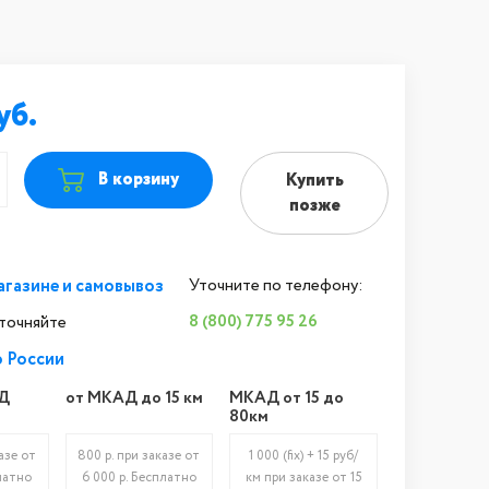
В корзину
Купить
позже
агазине и самовывоз
Уточните по телефону:
8 (800) 775 95 26
уточняйте
о России
Д
от МКАД до 15 км
МКАД от 15 до
80км
азе от
800 р. при заказе от
1 000 (fix) + 15 руб/
латно
6 000 р. Бесплатно
км при заказе от 15