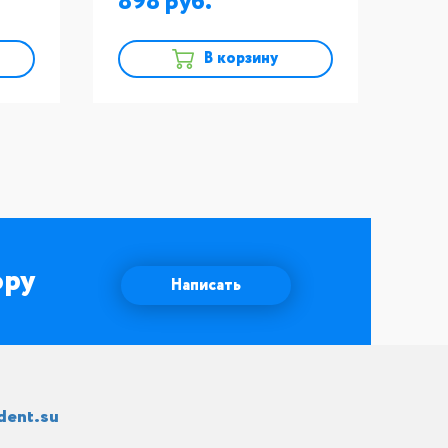
898
0
В корзину
ору
Написать
dent.su