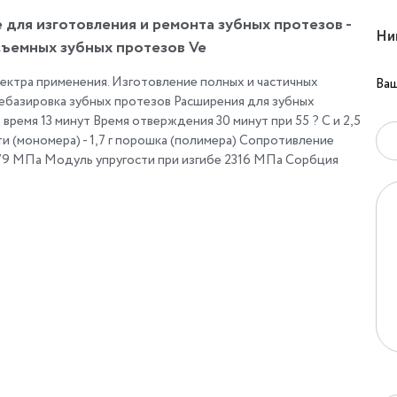
для изготовления и ремонта зубных протезов -
Ни
съемных зубных протезов Ve
ктра применения. Изготовление полных и частичных
Ваш
ребазировка зубных протезов Расширения для зубных
время 13 минут Время отверждения 30 минут при 55 ? С и 2,5
ти (мономера) - 1,7 г порошка (полимера) Сопротивление
79 МПа Модуль упругости при изгибе 2316 МПа Сорбция