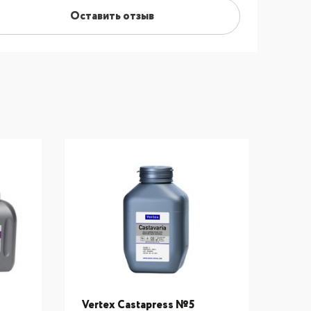
Оставить отзыв
Vertex Castapress №5
Vert