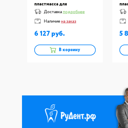
пластмасса для
пла
-
изготовления частично-
изг
Доставка
подробнее
ов,
съемных зубных протезов,
съе
Наличие
на заказ
0 мл
пластмасса хол. отв. для
плас
бюгелей 500г
бюг
6 127
5 
В корзину