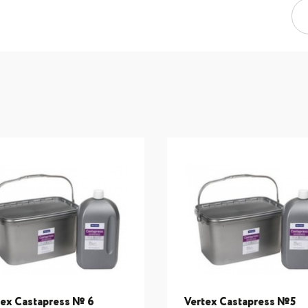
tex Castapress № 6
Vertex Castapress №5