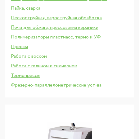
Пайка, сварка
Пескоструйная, пароструйная обработка
Печи для обжига, прессования керамики
Полимеризаторы пластмасс, термо и УФ
Прессы
Работа с воском
Работа с гелином и силиконом
Термопрессы
Фрезерно-параллелометрические уст-ва