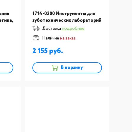
ания
1714-0200 Инструменты для
етика,
зуботехнических лабораторий
:Кисточка для моделирования
Доставка
подробнее
керамики Takanishi- синтетика,
Наличие
на заказ
для опакеров, 2шт.
2 155
В корзину