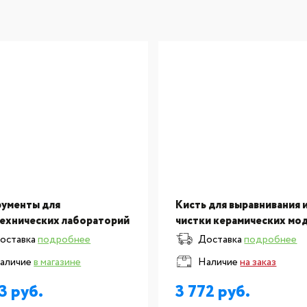
ументы для
Кисть для выравнивания 
ехнических лабораторий
чистки керамических мо
очка для моделирования
(беличий ворс) Borenstei
оставка
подробнее
Доставка
подробнее
ики Takanishi- синтетика,
1712-0000
аличие
в магазине
Наличие
на заказ
ер №4
83
3 772