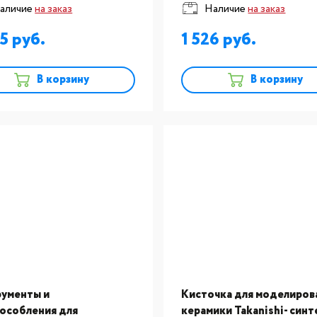
аличие
на заказ
Наличие
на заказ
ер №8
моделирования керамик
Takanishi- синтетика, ра
05
1 526
№6
В корзину
В корзину
ументы и
Кисточка для моделиров
особления для
керамики Takanishi- синт