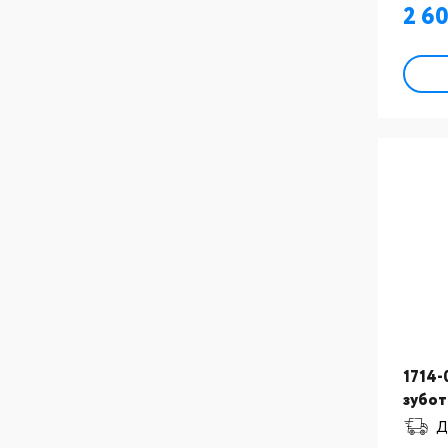
2 6
1714-
зубот
:Кист
Д
керам