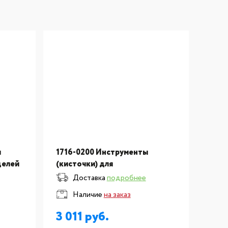
и
1716-0200 Инструменты
делей
(кисточки) для
n, 1шт
зуботехнической лаборатории
Доставка
подробнее
Керамикус для опака
Наличие
на заказ
3 011