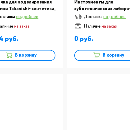
чка для моделирования
Инструменты для
ики Takanishi- синтетика,
зуботехнических лабора
р №2, 1шт
:Кисточка для моделиро
оставка
подробнее
Доставка
подробнее
керамики Takanishi- синт
аличие
на заказ
Наличие
на заказ
размер №1/0, комплект 
34
0
В корзину
В корзину