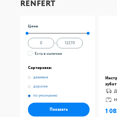
RENFERT
Цена
-
Есть в наличии
Сортировка:
дешевые
Инстр
зубот
дорогие
:Кист
Д
по умолчанию
керам
Н
разм
Показать
1 0