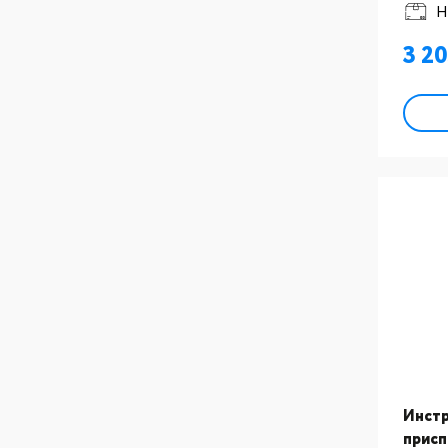
Н
разм
3 2
Инстр
присп