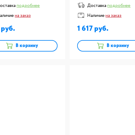
ехнических
размер №3, комплект 2ш
оставка
подробнее
Доставка
подробнее
аторий: Кисточка для
аличие
на заказ
Наличие
на заказ
ирования керамики
ishi- синтетика, размер
6
1 617
В корзину
В корзину