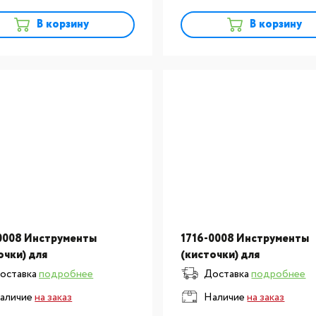
В корзину
В корзину
0008 Инструменты
1716-0008 Инструменты
очки) для
(кисточки) для
ехнической лаборатории
зуботехнической лабора
оставка
подробнее
Доставка
подробнее
икус N8 1 шт.
Керамикус N6 1 шт.
аличие
на заказ
Наличие
на заказ