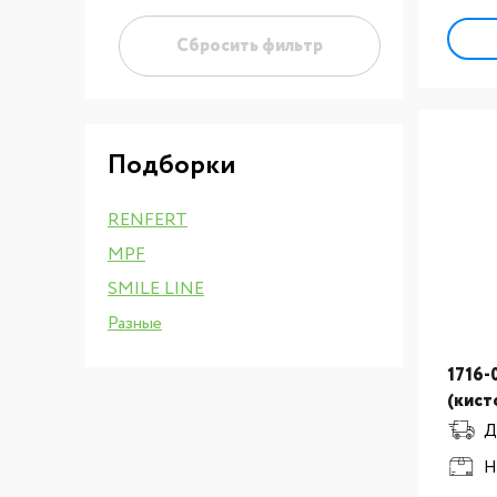
Сбросить фильтр
Подборки
RENFERT
MPF
SMILE LINE
Разные
1716-
(кист
зубот
Д
Керам
Н