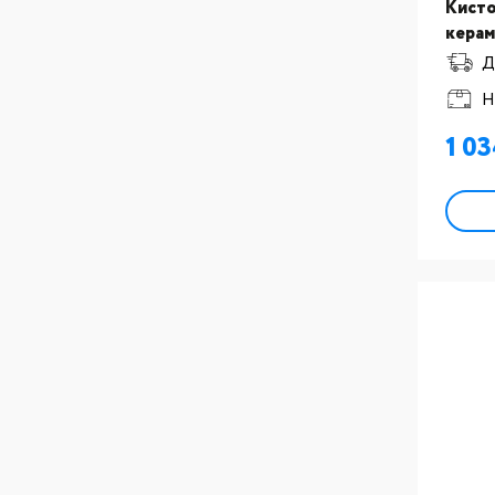
Кисто
керам
разме
Д
Н
1 0