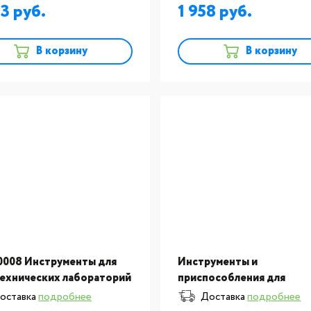
03
1 958
В корзину
В корзину
0008 Инструменты для
Инструменты и
ехнических лабораторий
приспособления для
очка для моделирования
зуботехнических
оставка
подробнее
Доставка
подробнее
ики Takanishi- синтетика,
лабораторий: Кисточка 