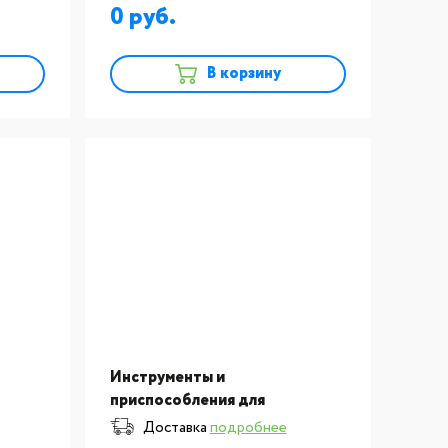
0
В корзину
Инструменты и
приспособления для
зуботехнических
Доставка
подробнее
для
лабораторий: Кисточка для