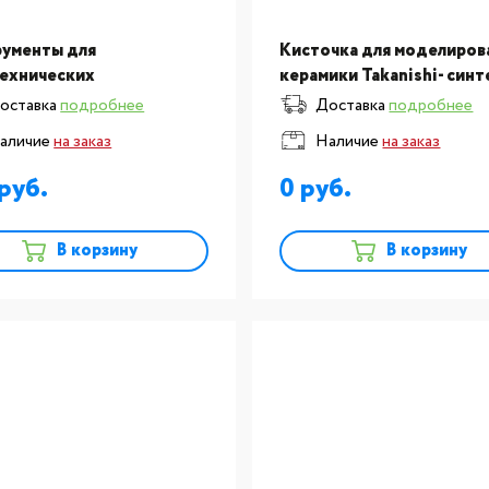
ументы для
Кисточка для моделиров
ехнических
керамики Takanishi- синт
аторий: Кисточка для
набор 12 шт.
оставка
подробнее
Доставка
подробнее
ирования керамики
аличие
на заказ
Наличие
на заказ
ishi- синтетика, размер
шт
0
В корзину
В корзину