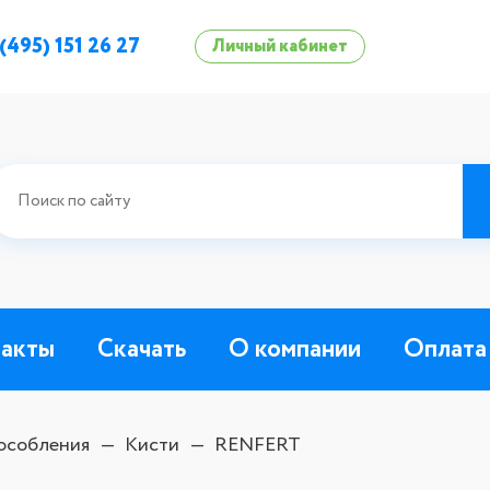
 (495) 151 26 27
Личный кабинет
такты
Скачать
О компании
Оплата
особления
Кисти
RENFERT