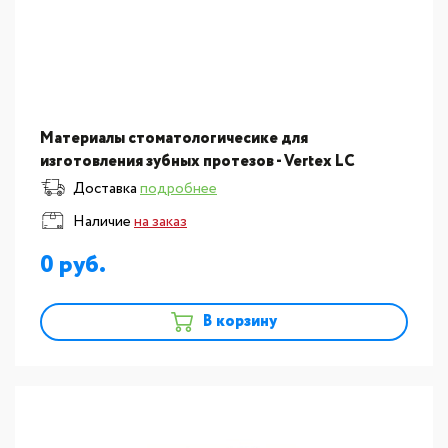
Материалы стоматологичесике для
изготовления зубных протезов - Vertex LC
Trayplates пластмасса светоотверждаемая для
Доставка
подробнее
индивидуальных ложек, цвет р?
Наличие
на заказ
0
В корзину