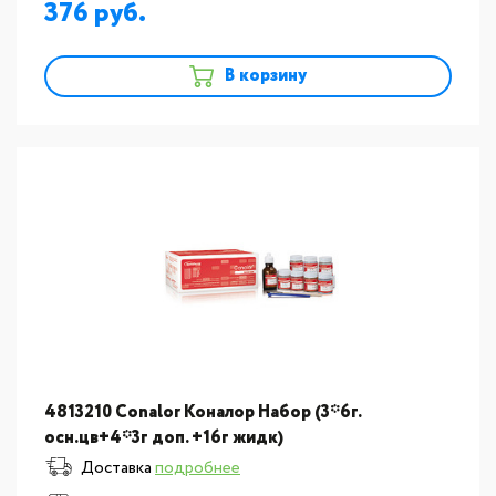
376
В корзину
4813210 Conalor Коналор Набор (3*6г.
осн.цв+4*3г доп. +16г жидк)
Доставка
подробнее