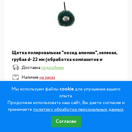
Щетка полировальная "оксид алюмин", зеленая,
грубая d- 22 мм (обработка компазитов и
керамики) ВИ 00406
Доставка
подробнее
Наличие
на заказ
585
Мы используем файлы
cookie
для улучшения вашего
опыта.
Продолжая использовать наш сайт, Вы даете согласие и
В корзину
принимаете
политику обработки персональных данных
.
Согласен