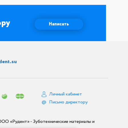
ору
Написать
dent.su
Личный кабинет
Письмо директору
ООО «Рудент» - Зуботехнические материалы и