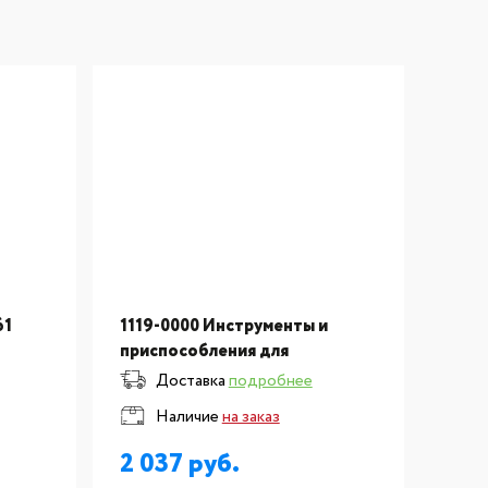
61
1119-0000 Инструменты и
приспособления для
зуботехнических лабораторий
Доставка
подробнее
используемые для формовки:
Наличие
на заказ
Кронциркуль - микрометр для
измерения мета?
2 037