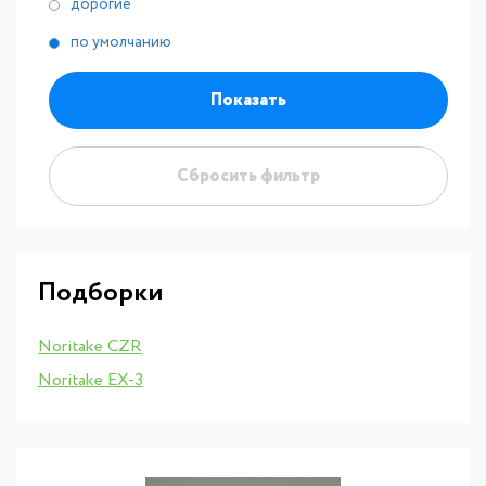
дорогие
по умолчанию
Показать
Сбросить фильтр
Подборки
Noritake CZR
Noritake EX-3