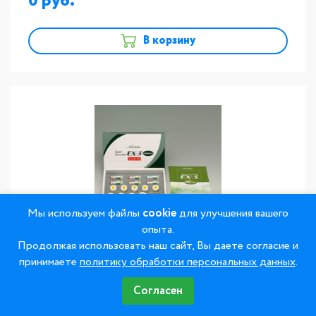
0
В корзину
Мы используем файлы
cookie
для улучшения вашего
опыта.
Продолжая использовать наш сайт, Вы даете согласие и
CZR.Translucent T1 (10 g)
принимаете
политику обработки персональных данных
.
Доставка
подробнее
Согласен
Наличие
на заказ