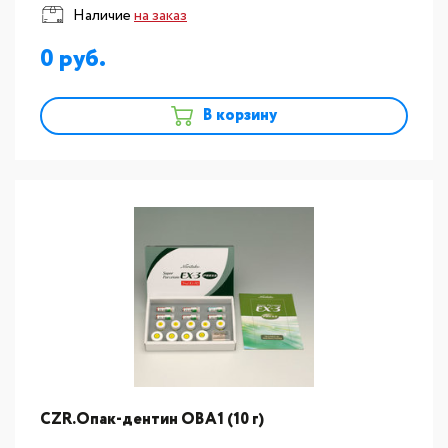
Наличие
на заказ
0
В корзину
CZR.Опак-дентин OВА1 (10 г)