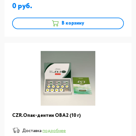
0
В корзину
CZR.Опак-дентин OВА2 (10 г)
Доставка
подробнее