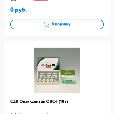
0
В корзину
CZR.Опак-дентин ОВC4 (10 г)