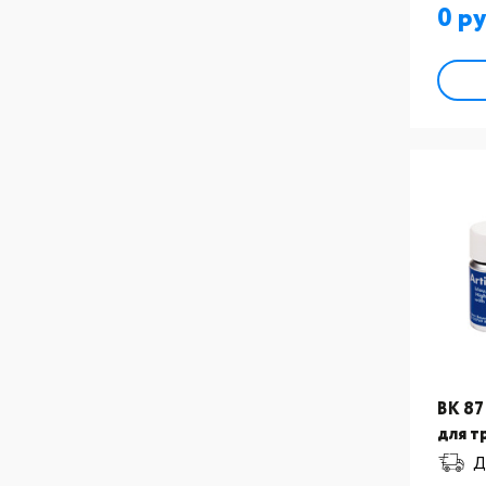
0
BK 87
для т
Д