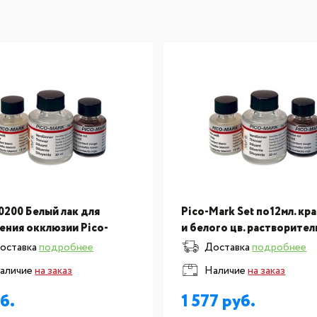
0200 Белый лак для
Pico-Mark Set по12мл. кр
ения окклюзии Pico-
и белого цв. растворител
 в отдельных упаковках
30мл
оставка
подробнее
Доставка
подробнее
мл
аличие
на заказ
Наличие
на заказ
1 577