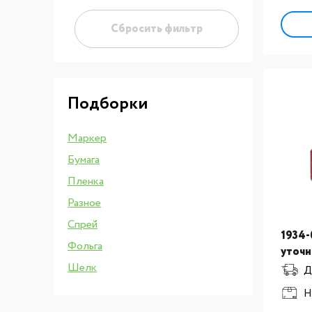
Сбросить фильтр
Подборки
Маркер
Бумага
Пленка
Разное
Спрей
1934-
Фольга
уточн
Шелк
Mark,
Д
по 12
Н